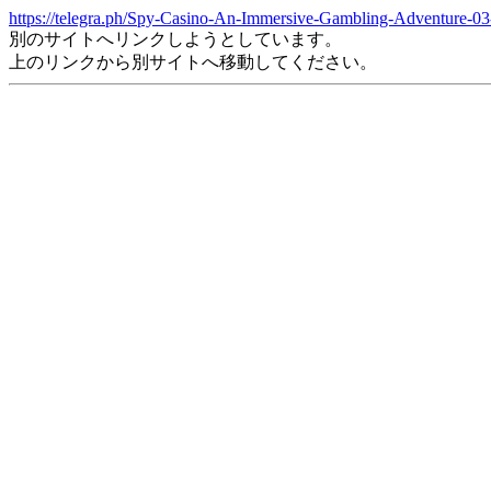
https://telegra.ph/Spy-Casino-An-Immersive-Gambling-Adventure-03
別のサイトへリンクしようとしています。
上のリンクから別サイトへ移動してください。