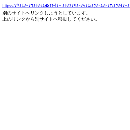
https://ﾐｷﾐｽﾐｰﾐｺﾐｾﾐｼﾑ�ひｲﾐｰ.ﾐｾﾐｽﾐｻﾐｰﾐｹﾐｽ/ﾐｳﾐｾﾑﾐｾﾐｴ/ﾐｳﾐｲﾐｰ
別のサイトへリンクしようとしています。
上のリンクから別サイトへ移動してください。