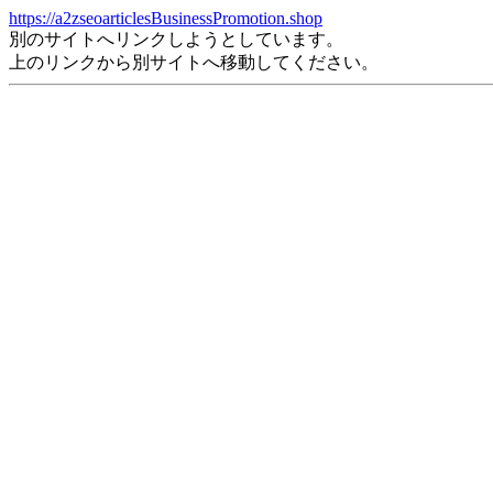
https://a2zseoarticlesBusinessPromotion.shop
別のサイトへリンクしようとしています。
上のリンクから別サイトへ移動してください。