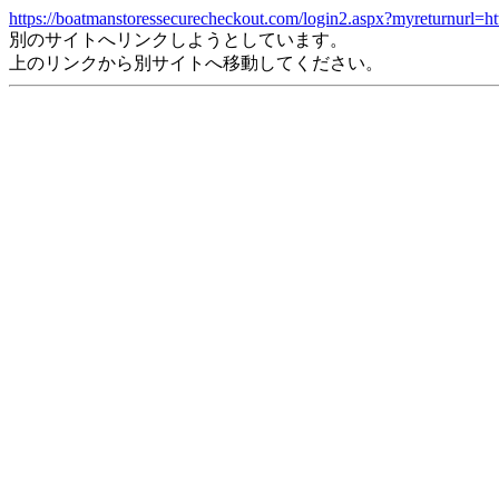
https://boatmanstoressecurecheckout.com/login2.aspx?myreturnurl=ht
別のサイトへリンクしようとしています。
上のリンクから別サイトへ移動してください。