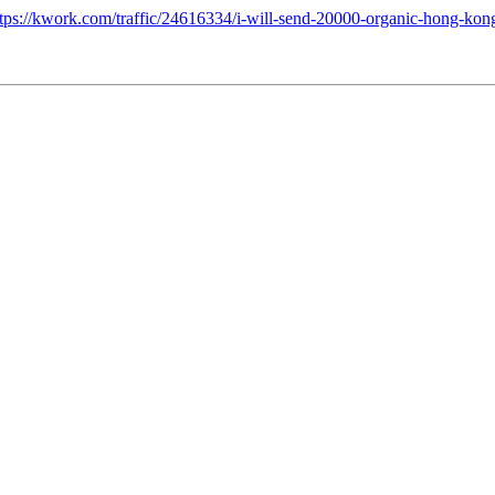
tps://kwork.com/traffic/24616334/i-will-send-20000-organic-hong-kon