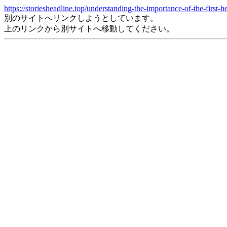
https://storiesheadline.top/understanding-the-importance-of-the-first-h
別のサイトへリンクしようとしています。
上のリンクから別サイトへ移動してください。