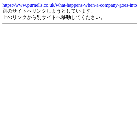
https://www.purnells.co.uk/what-happens-when-a-company-goes-into-
別のサイトへリンクしようとしています。
上のリンクから別サイトへ移動してください。