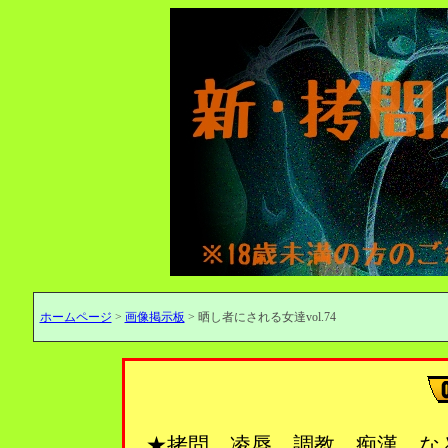
ホームページ
>
画像掲示板
> 晒し者にされる女達vol.74
★拷問、凌辱、調教、痴漢…な