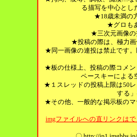
る描写を中心とし
★18歳未満
★グロも
★三次元画像の
★投稿の際は、極力画
★同一画像の連投は禁止です。
★板の仕様上、投稿の際コメン
ペースキーによる
★１スレッドの投稿上限は50
する」
★その他、一般的な掲示板のマ
imgファイルへの直リンクはで
〇 http://ip1.imgbbs.