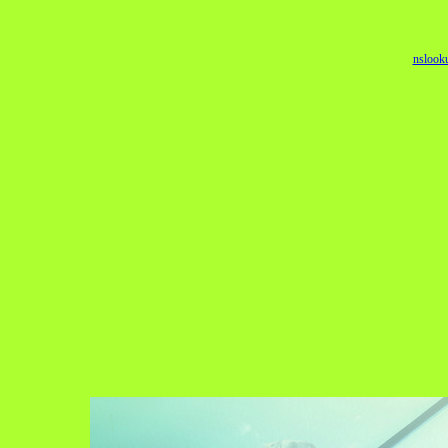
nslook