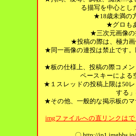
る描写を中心とし
★18歳未満
★グロも
★三次元画像の
★投稿の際は、極力画
★同一画像の連投は禁止です。
★板の仕様上、投稿の際コメン
ペースキーによる
★１スレッドの投稿上限は50
する」
★その他、一般的な掲示板のマ
imgファイルへの直リンクはで
〇 http://ip1.imgbbs.