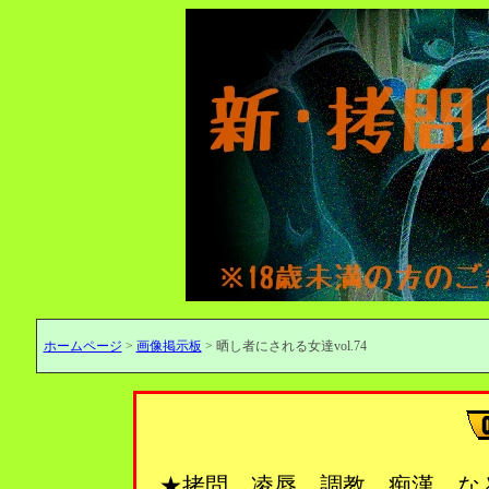
ホームページ
>
画像掲示板
> 晒し者にされる女達vol.74
★拷問、凌辱、調教、痴漢…な