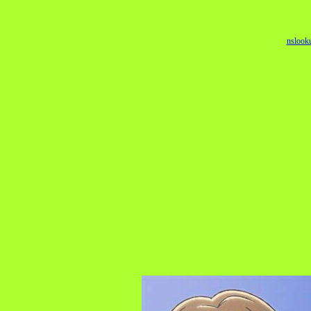
nslook