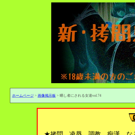
ホームページ
>
画像掲示板
> 晒し者にされる女達vol.74
★拷問、凌辱、調教、痴漢…な