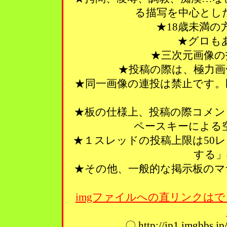
る描写を中心とし
★18歳未満
★グロも
★三次元画像の
★投稿の際は、極力画
★同一画像の連投は禁止です。
★板の仕様上、投稿の際コメン
ペースキーによる
★１スレッドの投稿上限は50
する」
★その他、一般的な掲示板のマ
imgファイルへの直リンクはで
〇 http://ip1.imgbbs.