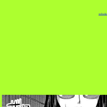
nslook