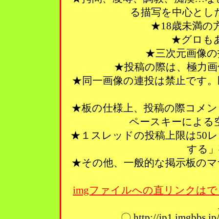
る描写を中心とし
★18歳未満
★グロも
★三次元画像の
★投稿の際は、極力画
★同一画像の連投は禁止です。
★板の仕様上、投稿の際コメン
ペースキーによる
★１スレッドの投稿上限は50
する」
★その他、一般的な掲示板のマ
imgファイルへの直リンクはで
〇 http://ip1.imgbbs.