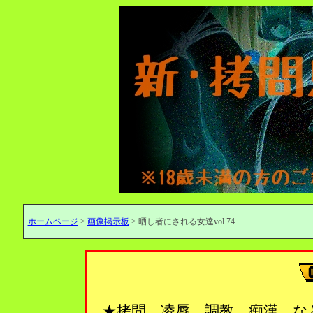
ホームページ
>
画像掲示板
> 晒し者にされる女達vol.74
★拷問、凌辱、調教、痴漢…な