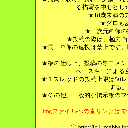
る描写を中心とし
★18歳未満
★グロも
★三次元画像の
★投稿の際は、極力画
★同一画像の連投は禁止です。
★板の仕様上、投稿の際コメン
ペースキーによる
★１スレッドの投稿上限は50
する」
★その他、一般的な掲示板のマ
imgファイルへの直リンクはで
〇 http://ip1.imgbbs.