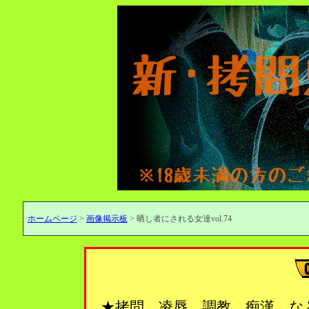
ホームページ
>
画像掲示板
> 晒し者にされる女達vol.74
★拷問、凌辱、調教、痴漢…な