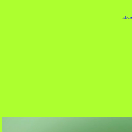
nslook