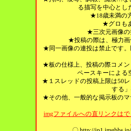
る描写を中心とし
★18歳未満
★グロも
★三次元画像の
★投稿の際は、極力画
★同一画像の連投は禁止です。
★板の仕様上、投稿の際コメン
ペースキーによる
★１スレッドの投稿上限は50
する」
★その他、一般的な掲示板のマ
imgファイルへの直リンクはで
〇 http://ip1.imgbbs.