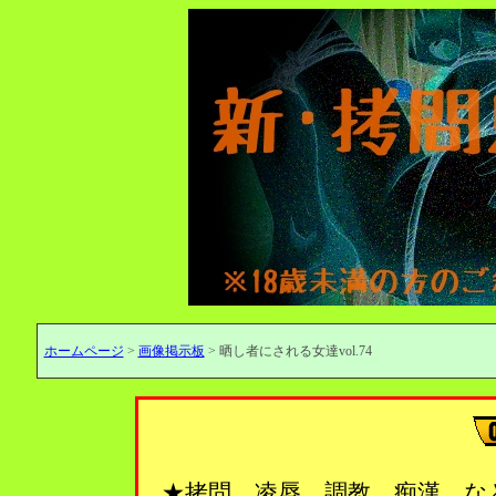
ホームページ
>
画像掲示板
> 晒し者にされる女達vol.74
★拷問、凌辱、調教、痴漢…な