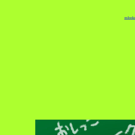
nslook