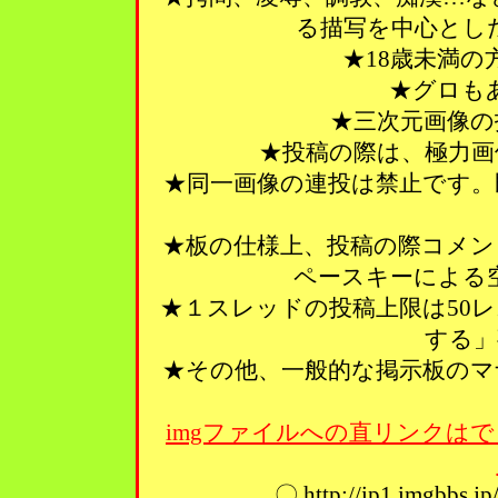
る描写を中心とし
★18歳未満
★グロも
★三次元画像の
★投稿の際は、極力画
★同一画像の連投は禁止です。
★板の仕様上、投稿の際コメン
ペースキーによる
★１スレッドの投稿上限は50
する」
★その他、一般的な掲示板のマ
imgファイルへの直リンクはで
〇 http://ip1.imgbbs.