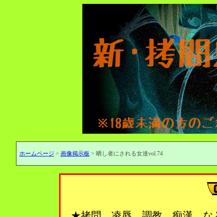
ホームページ
>
画像掲示板
> 晒し者にされる女達vol.74
★拷問、凌辱、調教、痴漢…な