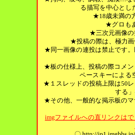
る描写を中心とし
★18歳未満
★グロも
★三次元画像の
★投稿の際は、極力画
★同一画像の連投は禁止です。
★板の仕様上、投稿の際コメン
ペースキーによる
★１スレッドの投稿上限は50
する」
★その他、一般的な掲示板のマ
imgファイルへの直リンクはで
〇 http://ip1.imgbbs.