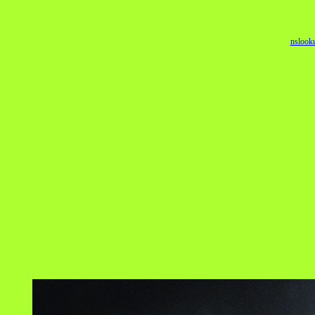
nslook