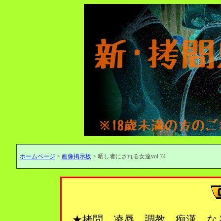
ホームページ
>
画像掲示板
> 晒し者にされる女達vol.74
★拷問、凌辱、調教、痴漢…な