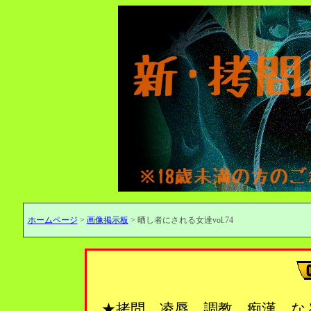
ホームページ
>
画像掲示板
> 晒し者にされる女達vol.74
★拷問、凌辱、調教、痴漢…な