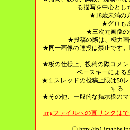
る描写を中心とし
★18歳未満
★グロも
★三次元画像の
★投稿の際は、極力画
★同一画像の連投は禁止です。
★板の仕様上、投稿の際コメン
ペースキーによる
★１スレッドの投稿上限は50
する」
★その他、一般的な掲示板のマ
imgファイルへの直リンクはで
〇 http://ip1.imgbbs.