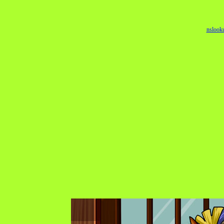
nslook