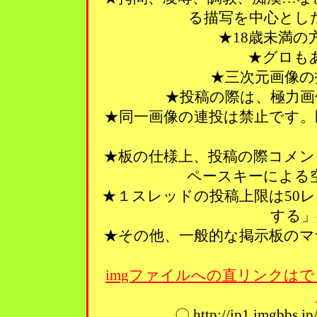
る描写を中心とし
★18歳未満
★グロも
★三次元画像の
★投稿の際は、極力画
★同一画像の連投は禁止です。
★板の仕様上、投稿の際コメン
ペースキーによる
★１スレッドの投稿上限は50
する」
★その他、一般的な掲示板のマ
imgファイルへの直リンクはで
〇 http://ip1.imgbbs.