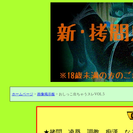
ホームページ
>
画像掲示板
> おしっこ出ちゃうスレVOL.5
★拷問、凌辱、調教、痴漢…な