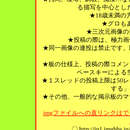
る描写を中心とし
★18歳未満
★グロも
★三次元画像の
★投稿の際は、極力画
★同一画像の連投は禁止です。
★板の仕様上、投稿の際コメン
ペースキーによる
★１スレッドの投稿上限は50
する」
★その他、一般的な掲示板のマ
imgファイルへの直リンクはで
〇 http://ip1.imgbbs.