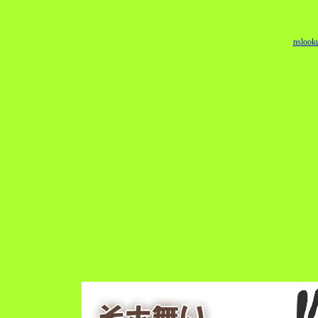
nslook