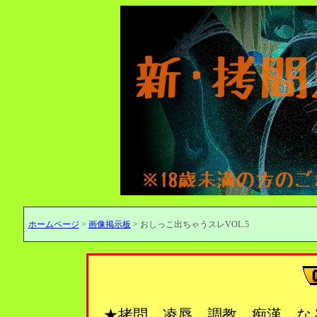
ホームページ
>
画像掲示板
> おしっこ出ちゃうスレVOL.5
★拷問、凌辱、調教、痴漢…な