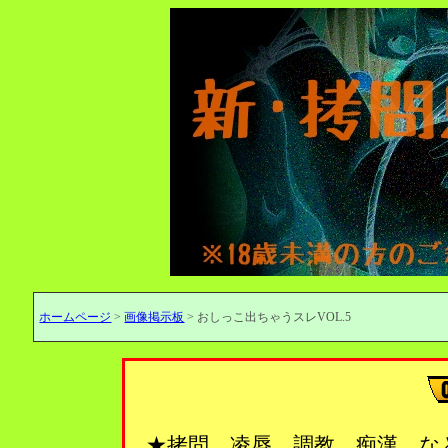
ホームページ
>
画像掲示板
> おしっこ出ちゃうスレVOL.5
★拷問、凌辱、調教、痴漢…な