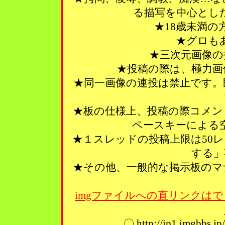
る描写を中心とし
★18歳未満
★グロも
★三次元画像の
★投稿の際は、極力画
★同一画像の連投は禁止です。
★板の仕様上、投稿の際コメン
ペースキーによる
★１スレッドの投稿上限は50
する」
★その他、一般的な掲示板のマ
imgファイルへの直リンクはで
〇 http://ip1.imgbbs.