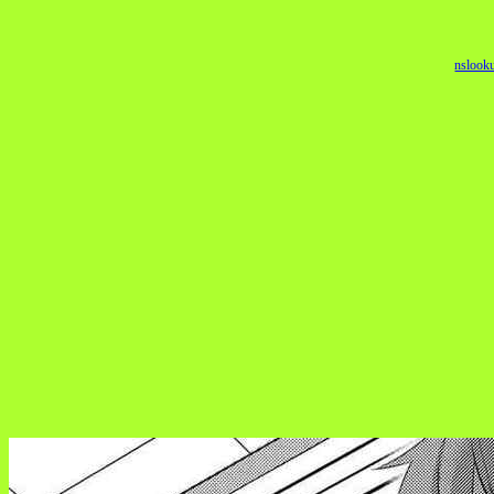
nslook