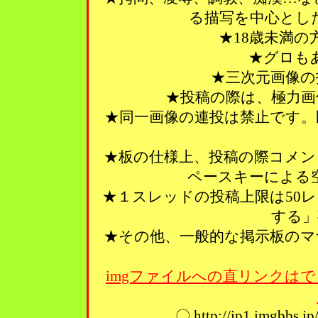
る描写を中心とし
★18歳未満
★グロも
★三次元画像の
★投稿の際は、極力画
★同一画像の連投は禁止です。
★板の仕様上、投稿の際コメン
ペースキーによる
★１スレッドの投稿上限は50
する」
★その他、一般的な掲示板のマ
imgファイルへの直リンクはで
〇 http://ip1.imgbbs.