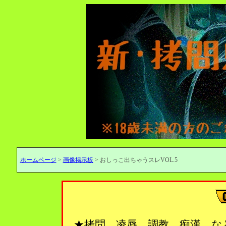
ホームページ
>
画像掲示板
> おしっこ出ちゃうスレVOL.5
★拷問、凌辱、調教、痴漢…な