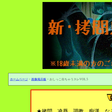
ホームページ
>
画像掲示板
> おしっこ出ちゃうスレVOL.5
★拷問、凌辱、調教、痴漢…な