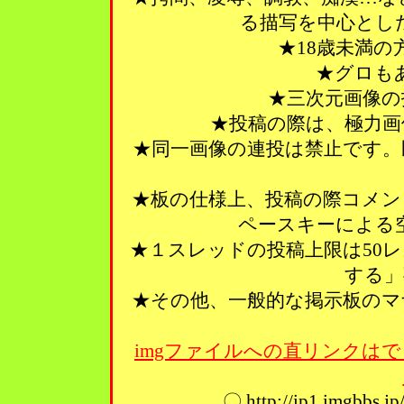
る描写を中心とし
★18歳未満
★グロも
★三次元画像の
★投稿の際は、極力画
★同一画像の連投は禁止です。
★板の仕様上、投稿の際コメン
ペースキーによる
★１スレッドの投稿上限は50
する」
★その他、一般的な掲示板のマ
imgファイルへの直リンクはで
〇 http://ip1.imgbbs.