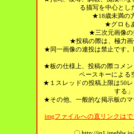
る描写を中心とし
★18歳未満
★グロも
★三次元画像の
★投稿の際は、極力画
★同一画像の連投は禁止です。
★板の仕様上、投稿の際コメン
ペースキーによる
★１スレッドの投稿上限は50
する」
★その他、一般的な掲示板のマ
imgファイルへの直リンクはで
〇 http://ip1.imgbbs.