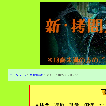
ホームページ
>
画像掲示板
> おしっこ出ちゃうスレVOL.5
★拷問、凌辱、調教、痴漢…な