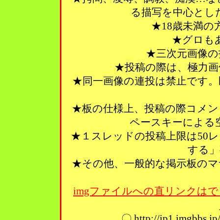
る描写を中心とし
★18歳未満
★グロも
★三次元画像の
★投稿の際は、極力画
★同一画像の連投は禁止です。
★板の仕様上、投稿の際コメン
ペースキーによる
★１スレッドの投稿上限は50
する」
★その他、一般的な掲示板のマ
imgファイルへの直リンクはで
〇 http://ip1.imgbbs.