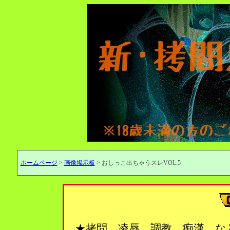
ホームページ
>
画像掲示板
> おしっこ出ちゃうスレVOL.5
★拷問、凌辱、調教、痴漢…な