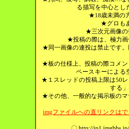
る描写を中心とし
★18歳未満
★グロも
★三次元画像の
★投稿の際は、極力画
★同一画像の連投は禁止です。
★板の仕様上、投稿の際コメン
ペースキーによる
★１スレッドの投稿上限は50
する」
★その他、一般的な掲示板のマ
imgファイルへの直リンクはで
〇 http://ip1.imgbbs.