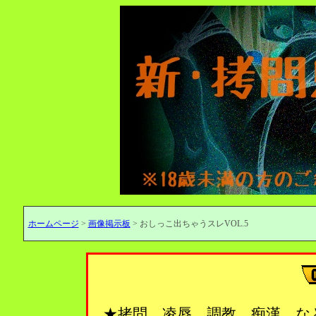
ホームページ
>
画像掲示板
> おしっこ出ちゃうスレVOL.5
★拷問、凌辱、調教、痴漢…な