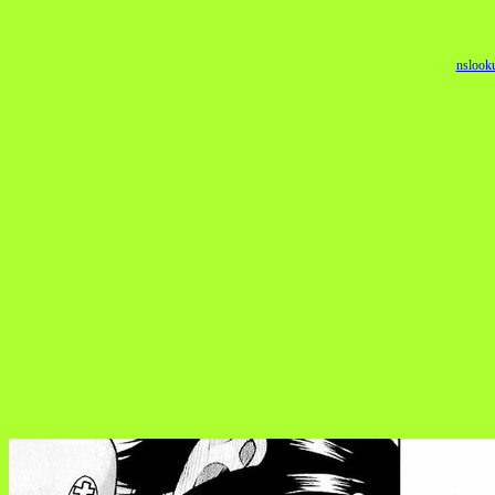
nslook