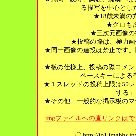
る描写を中心とし
★18歳未満
★グロも
★三次元画像の
★投稿の際は、極力画
★同一画像の連投は禁止です。
★板の仕様上、投稿の際コメン
ペースキーによる
★１スレッドの投稿上限は50
する」
★その他、一般的な掲示板のマ
imgファイルへの直リンクはで
〇 http://ip1.imgbbs.