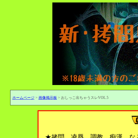
ホームページ
>
画像掲示板
> おしっこ出ちゃうスレVOL.5
★拷問、凌辱、調教、痴漢…な