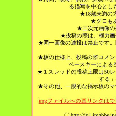
る描写を中心とし
★18歳未満
★グロも
★三次元画像の
★投稿の際は、極力画
★同一画像の連投は禁止です。
★板の仕様上、投稿の際コメン
ペースキーによる
★１スレッドの投稿上限は50
する」
★その他、一般的な掲示板のマ
imgファイルへの直リンクはで
〇 http://ip1.imgbbs.