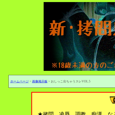
ホームページ
>
画像掲示板
> おしっこ出ちゃうスレVOL.5
★拷問、凌辱、調教、痴漢…な