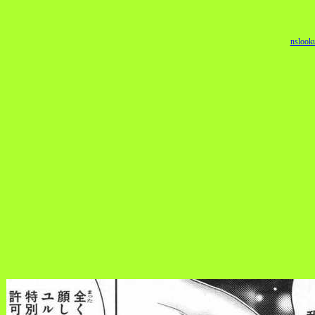
nslook