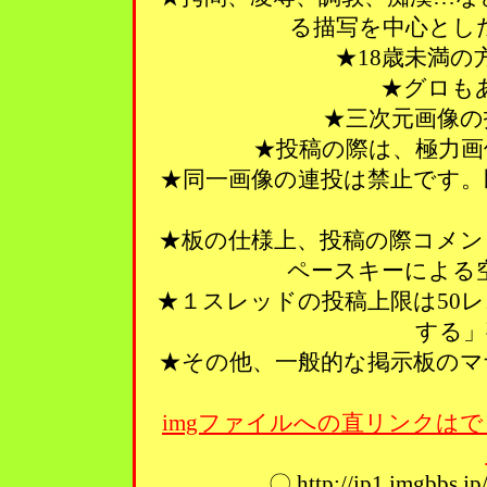
る描写を中心とし
★18歳未満
★グロも
★三次元画像の
★投稿の際は、極力画
★同一画像の連投は禁止です。
★板の仕様上、投稿の際コメン
ペースキーによる
★１スレッドの投稿上限は50
する」
★その他、一般的な掲示板のマ
imgファイルへの直リンクはで
〇 http://ip1.imgbbs.