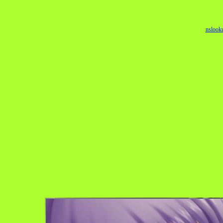
nslook