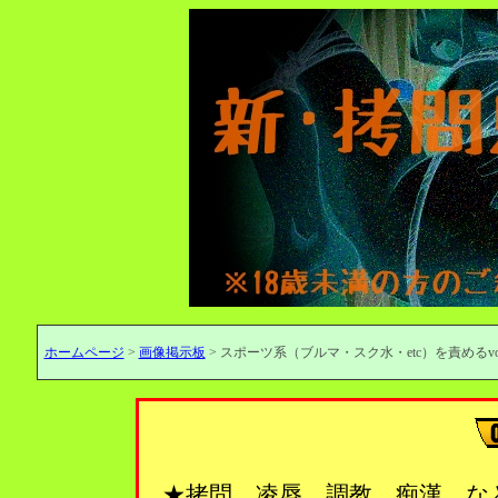
ホームページ
>
画像掲示板
> スポーツ系（ブルマ・スク水・etc）を責めるvol
★拷問、凌辱、調教、痴漢…な