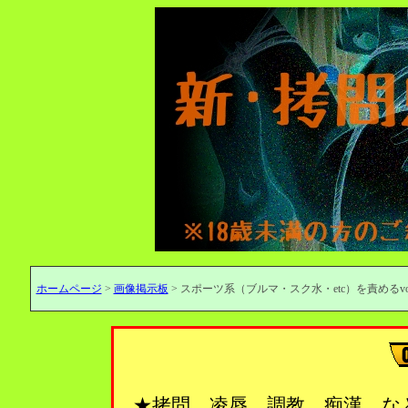
ホームページ
>
画像掲示板
> スポーツ系（ブルマ・スク水・etc）を責めるvol
★拷問、凌辱、調教、痴漢…な