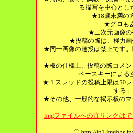
る描写を中心とし
★18歳未満
★グロも
★三次元画像の
★投稿の際は、極力画
★同一画像の連投は禁止です。
★板の仕様上、投稿の際コメン
ペースキーによる
★１スレッドの投稿上限は50
する」
★その他、一般的な掲示板のマ
imgファイルへの直リンクはで
〇 http://ip1.imgbbs.