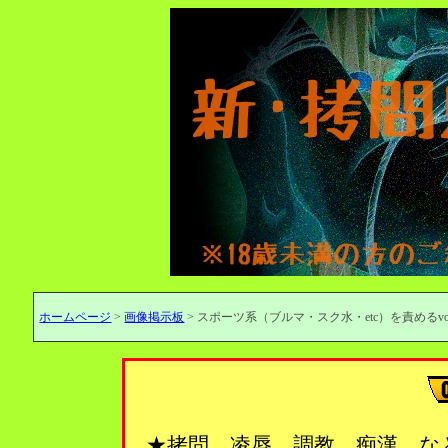
ホームページ
>
画像掲示板
> スポーツ系（ブルマ・スク水・etc）を責めるvol
★拷問、凌辱、調教、痴漢…な