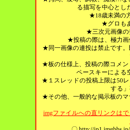
る描写を中心とし
★18歳未満
★グロも
★三次元画像の
★投稿の際は、極力画
★同一画像の連投は禁止です。
★板の仕様上、投稿の際コメン
ペースキーによる
★１スレッドの投稿上限は50
する」
★その他、一般的な掲示板のマ
imgファイルへの直リンクはで
〇 http://ip1.imgbbs.