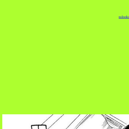
nslook