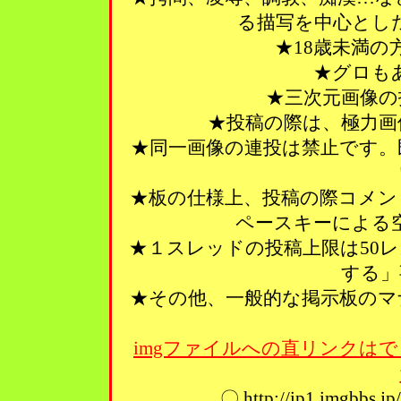
る描写を中心とし
★18歳未満
★グロも
★三次元画像の
★投稿の際は、極力画
★同一画像の連投は禁止です。
★板の仕様上、投稿の際コメン
ペースキーによる
★１スレッドの投稿上限は50
する」
★その他、一般的な掲示板のマ
imgファイルへの直リンクはで
〇 http://ip1.imgbbs.