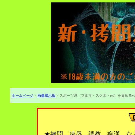
ホームページ
>
画像掲示板
> スポーツ系（ブルマ・スク水・etc）を責めるvol
★拷問、凌辱、調教、痴漢…な