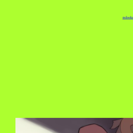
nslook