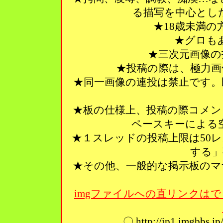
る描写を中心とし
★18歳未満
★グロも
★三次元画像の
★投稿の際は、極力画
★同一画像の連投は禁止です。
★板の仕様上、投稿の際コメン
ペースキーによる
★１スレッドの投稿上限は50
する」
★その他、一般的な掲示板のマ
imgファイルへの直リンクはで
〇 http://ip1.imgbbs.