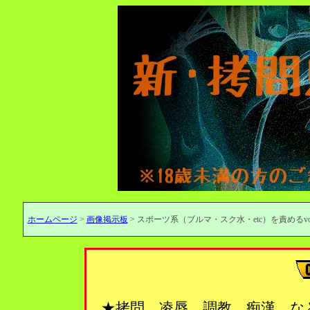
ホームページ
>
画像掲示板
> スポーツ系（ブルマ・スク水・etc）を責めるvol
★拷問、凌辱、調教、痴漢…な