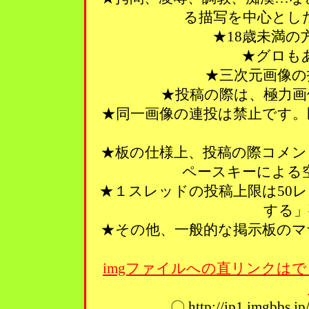
る描写を中心とし
★18歳未満
★グロも
★三次元画像の
★投稿の際は、極力画
★同一画像の連投は禁止です。
★板の仕様上、投稿の際コメン
ペースキーによる
★１スレッドの投稿上限は50
する」
★その他、一般的な掲示板のマ
imgファイルへの直リンクはで
〇 http://ip1.imgbbs.