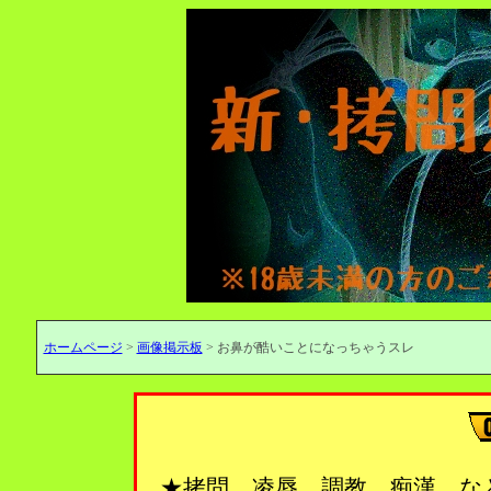
ホームページ
>
画像掲示板
> お鼻が酷いことになっちゃうスレ
★拷問、凌辱、調教、痴漢…な