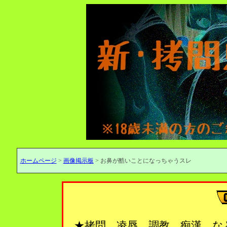
ホームページ
>
画像掲示板
> お鼻が酷いことになっちゃうスレ
★拷問、凌辱、調教、痴漢…な