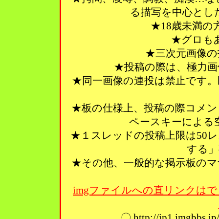
る描写を中心とし
★18歳未満
★グロも
★三次元画像の
★投稿の際は、極力画
★同一画像の連投は禁止です。
★板の仕様上、投稿の際コメン
ペースキーによる
★１スレッドの投稿上限は50
する」
★その他、一般的な掲示板のマ
imgファイルへの直リンクはで
〇 http://ip1.imgbbs.