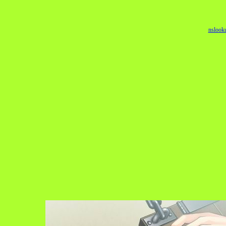
nslook