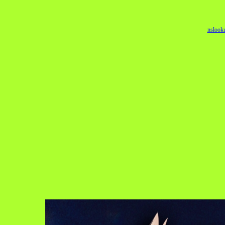
nslook