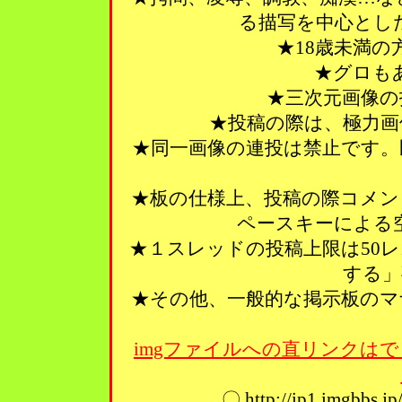
る描写を中心とし
★18歳未満
★グロも
★三次元画像の
★投稿の際は、極力画
★同一画像の連投は禁止です。
★板の仕様上、投稿の際コメン
ペースキーによる
★１スレッドの投稿上限は50
する」
★その他、一般的な掲示板のマ
imgファイルへの直リンクはで
〇 http://ip1.imgbbs.