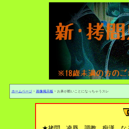
ホームページ
>
画像掲示板
> お鼻が酷いことになっちゃうスレ
★拷問、凌辱、調教、痴漢…な