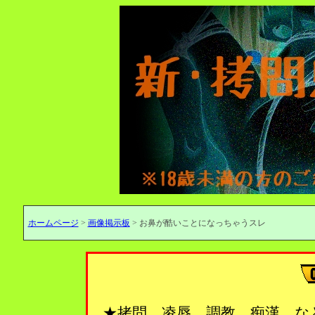
ホームページ
>
画像掲示板
> お鼻が酷いことになっちゃうスレ
★拷問、凌辱、調教、痴漢…な