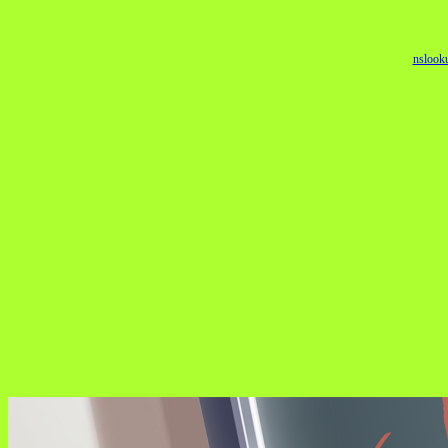
nslook