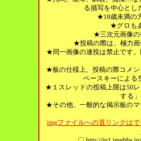
る描写を中心とし
★18歳未満
★グロも
★三次元画像の
★投稿の際は、極力画
★同一画像の連投は禁止です。
★板の仕様上、投稿の際コメン
ペースキーによる
★１スレッドの投稿上限は50
する」
★その他、一般的な掲示板のマ
imgファイルへの直リンクはで
〇 http://ip1.imgbbs.