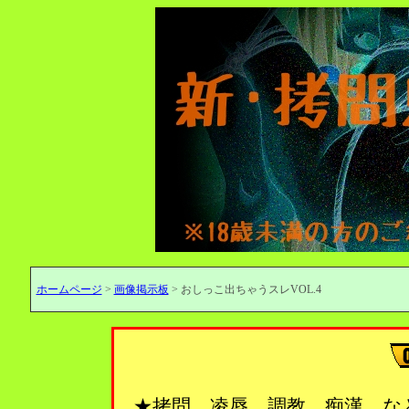
ホームページ
>
画像掲示板
> おしっこ出ちゃうスレVOL.4
★拷問、凌辱、調教、痴漢…な