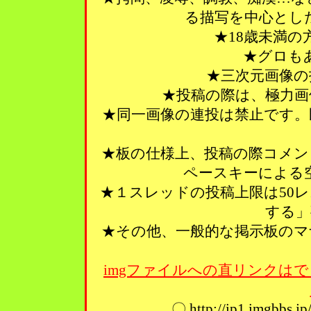
る描写を中心とし
★18歳未満
★グロも
★三次元画像の
★投稿の際は、極力画
★同一画像の連投は禁止です。
★板の仕様上、投稿の際コメン
ペースキーによる
★１スレッドの投稿上限は50
する」
★その他、一般的な掲示板のマ
imgファイルへの直リンクはで
〇 http://ip1.imgbbs.