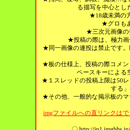
る描写を中心とし
★18歳未満
★グロも
★三次元画像の
★投稿の際は、極力画
★同一画像の連投は禁止です。
★板の仕様上、投稿の際コメン
ペースキーによる
★１スレッドの投稿上限は50
する」
★その他、一般的な掲示板のマ
imgファイルへの直リンクはで
〇 http://ip1.imgbbs.