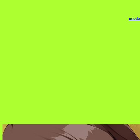
nslook