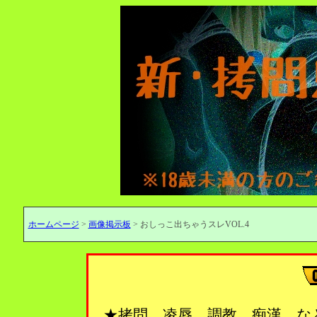
ホームページ
>
画像掲示板
> おしっこ出ちゃうスレVOL.4
★拷問、凌辱、調教、痴漢…な