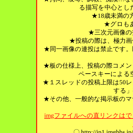
る描写を中心とし
★18歳未満
★グロも
★三次元画像の
★投稿の際は、極力画
★同一画像の連投は禁止です。
★板の仕様上、投稿の際コメン
ペースキーによる
★１スレッドの投稿上限は50
する」
★その他、一般的な掲示板のマ
imgファイルへの直リンクはで
〇 http://ip1.imgbbs.