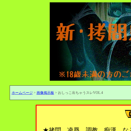
ホームページ
>
画像掲示板
> おしっこ出ちゃうスレVOL.4
★拷問、凌辱、調教、痴漢…な