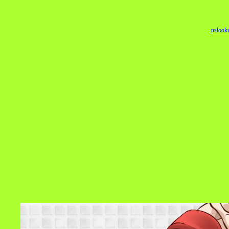
nslook