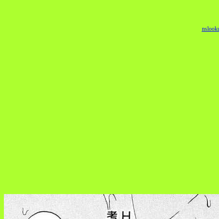
nslook