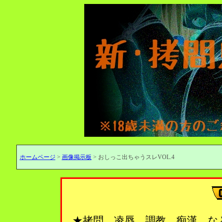
ホームページ
>
画像掲示板
> おしっこ出ちゃうスレVOL.4
★拷問、凌辱、調教、痴漢…な