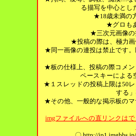
る描写を中心とし
★18歳未満
★グロも
★三次元画像の
★投稿の際は、極力画
★同一画像の連投は禁止です。
★板の仕様上、投稿の際コメン
ペースキーによる
★１スレッドの投稿上限は50
する」
★その他、一般的な掲示板のマ
imgファイルへの直リンクはで
〇 http://ip1.imgbbs.