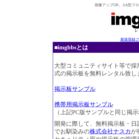
画像アップOK、2ch型
新規登録フ
■imgbbsとは
大型コミュニティサイト等で採
式の掲示板を無料レンタル致し
掲示板サンプル
携帯用掲示板サンプル
（上記PC版サンプルと同じ掲
開発に際して、無料掲示板・日
でお馴染みの
株式会社ナスカ
が