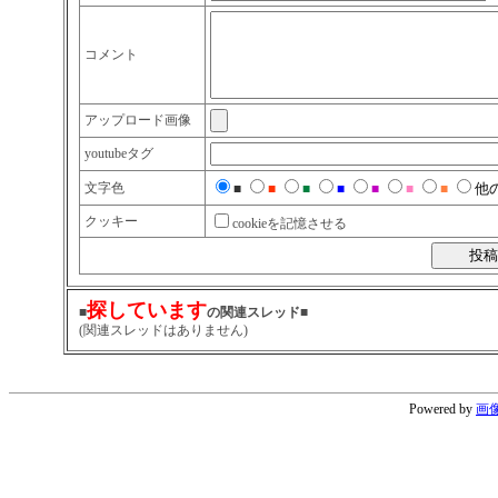
コメント
アップロード画像
youtubeタグ
文字色
他の
■
■
■
■
■
■
■
クッキー
cookieを記憶させる
探しています
■
の関連スレッド■
(関連スレッドはありません)
Powered by
画像