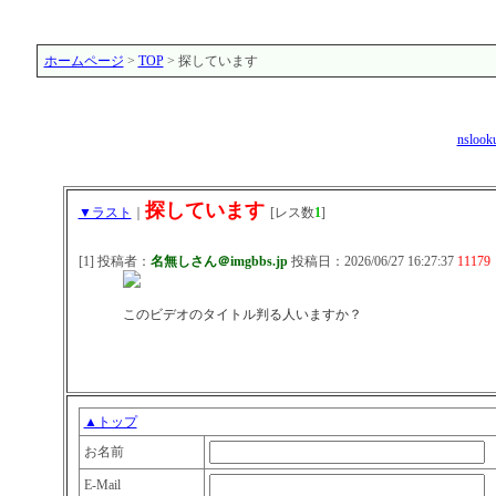
ホームページ
>
TOP
> 探しています
nslook
探しています
▼ラスト
｜
[レス数
1
]
[1] 投稿者：
名無しさん＠imgbbs.jp
投稿日：2026/06/27 16:27:37
11179
このビデオのタイトル判る人いますか？
▲トップ
お名前
E-Mail