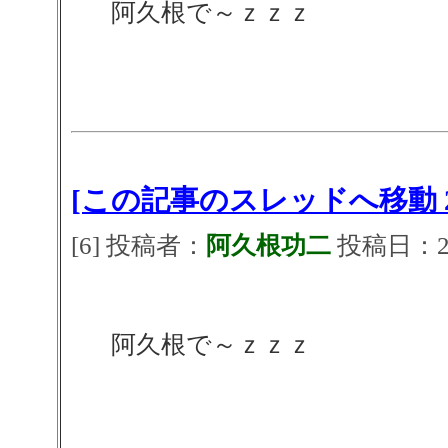
阿久根で～ｚｚｚ
[この記事のスレッドへ移動 2
[6] 投稿者：
阿久根功二
投稿日：2026
阿久根で～ｚｚｚ